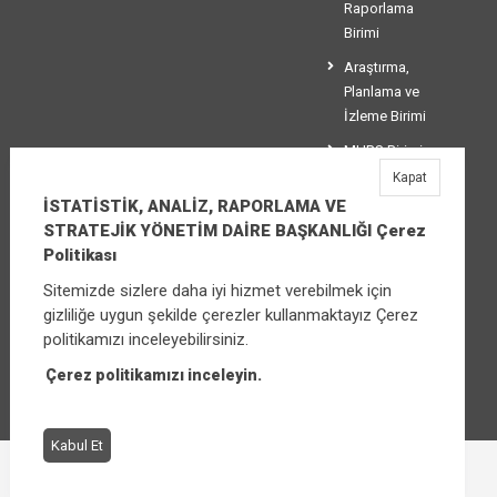
Raporlama
Birimi
Araştırma,
Planlama ve
İzleme Birimi
MHRS Birimi
Kapat
Stratejik
İSTATİSTİK, ANALİZ, RAPORLAMA VE
Yönetim Birimi
STRATEJİK YÖNETİM DAİRE BAŞKANLIĞI Çerez
Politikası
Sitemizde sizlere daha iyi hizmet verebilmek için
İSTATİSTİK, ANALİZ, RAPORLAMA VE
gizliliğe uygun şekilde çerezler kullanmaktayız Çerez
STRATEJİK YÖNETİM DAİRE BAŞKANLIĞI
politikamızı inceleyebilirsiniz.
Üniversiteler Mahallesi Şehit Mehmet Bayraktar
Caddesi No:3 Çankaya/Ankara
Çerez politikamızı inceleyin.
Santral:
+90 (312) 565 00 00 - 01
Kabul Et
Çerez Politikası
Bilgi Güvenliği İhlal Bildirimi