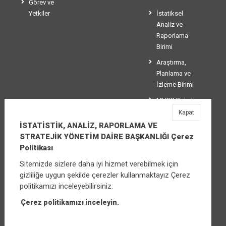
Görev ve
Yetkiler
İstatiksel
Analiz ve
Raporlama
Birimi
Araştırma,
Planlama ve
İzleme Birimi
MHRS Birimi
Kapat
Stratejik
İSTATİSTİK, ANALİZ, RAPORLAMA VE
Yönetim Birimi
STRATEJİK YÖNETİM DAİRE BAŞKANLIĞI Çerez
Politikası
Sitemizde sizlere daha iyi hizmet verebilmek için
İSTATİSTİK, ANALİZ, RAPORLAMA VE
gizliliğe uygun şekilde çerezler kullanmaktayız Çerez
STRATEJİK YÖNETİM DAİRE BAŞKANLIĞI
politikamızı inceleyebilirsiniz.
Üniversiteler Mahallesi Şehit Mehmet Bayraktar
Caddesi No:3 Çankaya/Ankara
Çerez politikamızı inceleyin.
Santral:
+90 (312) 565 00 00 - 01