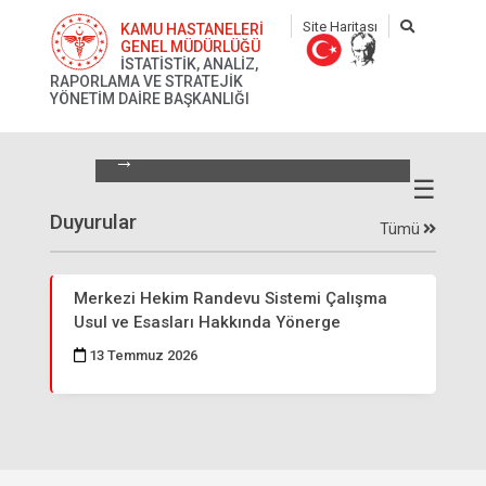
Site Haritası
KAMU HASTANELERİ
GENEL MÜDÜRLÜĞÜ
İSTATİSTİK, ANALİZ,
RAPORLAMA VE STRATEJİK
Kamu Hastaneleri Genel
YÖNETİM DAİRE BAŞKANLIĞI
Müdürlüğü Daire Başkanlıkları
ve Görevleri Hakkında Yönerge
☰
Duyurular
Tümü
Merkezi Hekim Randevu Sistemi Çalışma
Usul ve Esasları Hakkında Yönerge
13 Temmuz 2026