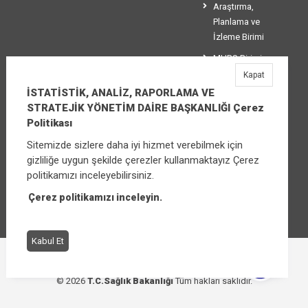
Araştırma,
Planlama ve
İzleme Birimi
MHRS Birimi
Kapat
Stratejik
İSTATİSTİK, ANALİZ, RAPORLAMA VE
Yönetim Birimi
STRATEJİK YÖNETİM DAİRE BAŞKANLIĞI Çerez
Politikası
Sitemizde sizlere daha iyi hizmet verebilmek için
İSTATİSTİK, ANALİZ, RAPORLAMA VE
gizliliğe uygun şekilde çerezler kullanmaktayız Çerez
STRATEJİK YÖNETİM DAİRE BAŞKANLIĞI
politikamızı inceleyebilirsiniz.
Üniversiteler Mahallesi Şehit Mehmet Bayraktar
Caddesi No:3 Çankaya/Ankara
Çerez politikamızı inceleyin.
Santral:
+90 (312) 565 00 00 - 01
Kabul Et
Çerez Politikası
Bilgi Güvenliği İhlal Bildirimi
© 2026
T.C.Sağlık Bakanlığı
Tüm hakları saklıdır.