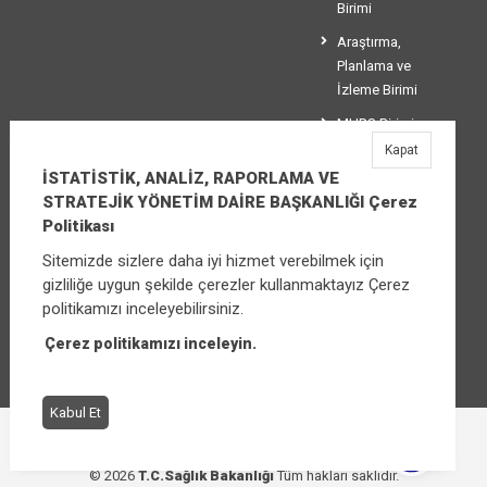
Birimi
Araştırma,
Planlama ve
İzleme Birimi
MHRS Birimi
Kapat
Stratejik
İSTATİSTİK, ANALİZ, RAPORLAMA VE
Yönetim Birimi
STRATEJİK YÖNETİM DAİRE BAŞKANLIĞI Çerez
Politikası
Sitemizde sizlere daha iyi hizmet verebilmek için
İSTATİSTİK, ANALİZ, RAPORLAMA VE
gizliliğe uygun şekilde çerezler kullanmaktayız Çerez
STRATEJİK YÖNETİM DAİRE BAŞKANLIĞI
politikamızı inceleyebilirsiniz.
Üniversiteler Mahallesi Şehit Mehmet Bayraktar
Caddesi No:3 Çankaya/Ankara
Çerez politikamızı inceleyin.
Santral:
+90 (312) 565 00 00 - 01
Kabul Et
Çerez Politikası
Bilgi Güvenliği İhlal Bildirimi
© 2026
T.C.Sağlık Bakanlığı
Tüm hakları saklıdır.