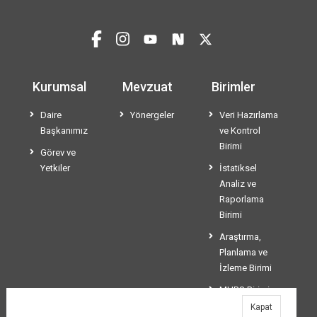
Kurumsal
Mevzuat
Birimler
Daire
Yönergeler
Veri Hazırlama
Başkanımız
ve Kontrol
Birimi
Görev ve
Yetkiler
İstatiksel
Analiz ve
Raporlama
Birimi
Araştırma,
Planlama ve
İzleme Birimi
MHRS Birimi
Kapat
Stratejik